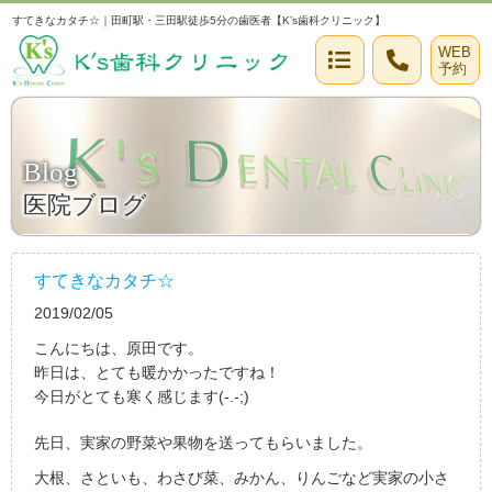
すてきなカタチ☆｜田町駅・三田駅徒歩5分の歯医者【K’s歯科クリニック】
WEB
予約
Blog
医院ブログ
すてきなカタチ☆
2019/02/05
こんにちは、原田です。
昨日は、とても暖かかったですね！
今日がとても寒く感じます(-.-;)
先日、実家の野菜や果物を送ってもらいました。
大根、さといも、わさび菜、みかん、りんごなど実家の小さ