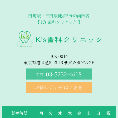
田町駅・三田駅徒歩5分の歯医者
【 K's 歯科クリニック 】
〒108-0014
東京都港区芝5-13-13 サダカタビル2F
03-5232-4618
TEL.
お問い合わせはこちら
月
火
水
木
金
土
日
祝
診療時間