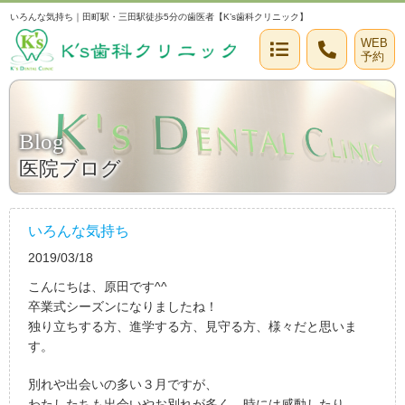
いろんな気持ち｜田町駅・三田駅徒歩5分の歯医者【K’s歯科クリニック】
WEB
予約
Blog
医院ブログ
いろんな気持ち
2019/03/18
こんにちは、原田です^^
卒業式シーズンになりましたね！
独り立ちする方、進学する方、見守る方、様々だと思いま
す。
別れや出会いの多い３月ですが、
わたしたちも出会いやお別れが多く、時には感動したり、