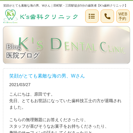
笑顔がとても素敵な海の男、Wさん｜田町駅・三田駅徒歩5分の歯医者【K’s歯科クリニック】
WEB
予約
Blog
医院ブログ
笑顔がとても素敵な海の男、Wさん
2021/03/27
こんにちは、原田です。
先日、とてもお世話になっていた歯科技工士の方が退職され
ました。
こちらの無理難題にお答えくださったり、
スタッフが喜びそうなお菓子をお持ちくださったり、
趣味のサーフィンの話をしてくださったりと