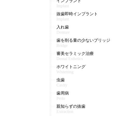
インプラント
Implant
抜歯即時インプラント
Implant
入れ歯
Denture
歯を削る量の少ないブリッジ
Bridge
審美セラミック治療
Dental Esthetics
ホワイトニング
Whitening
虫歯
Cavity
歯周病
Perio
親知らずの抜歯
Extraction