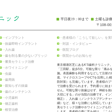
平日夜19：00まで
土曜も診
〒108-0
インプラント
患者様の「こうして欲しい」を実
抜歯即時インプラント
対談・インタビュー
入れ歯
医院ブログ
歯を削る量の少ないブリッジ
医院からのお知らせ
審美セラミック治療
東京都港区芝にあるK‘S歯科クリニック
ホワイトニング
「三田駅」徒歩5分。可能な限り「痛み
虫歯
施。表面麻酔を利用するなどして注射の
底、マイクロスコープやCTを活用した
歯周病
防対策）も完備しています。患者様のプ
親知らずの抜歯
で治療を受けられます。予約通りに始ま
せん。可能な限り抜歯はせず、神経を抜
歯のメンテナンス
大切にする」のが当院の治療です。イン
小児歯科
矯正）、入れ歯（ノンクラスプデンチャ
綴）など、様々な治療にも対応していま
矯正歯科
美セラミック治療やホワイトニングも行
根管治療
します。患者様の声に耳を傾け、「こう