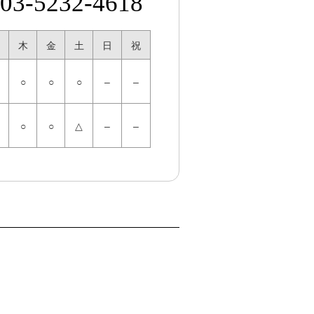
03-5232-4618
木
金
土
日
祝
○
○
○
–
–
○
○
△
–
–