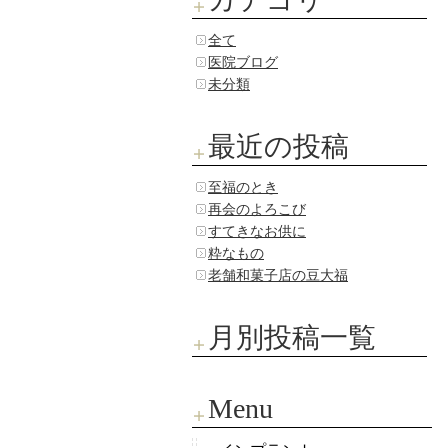
全て
医院ブログ
未分類
最近の投稿
至福のとき
再会のよろこび
すてきなお供に
粋なもの
老舗和菓子店の豆大福
月別投稿一覧
Menu