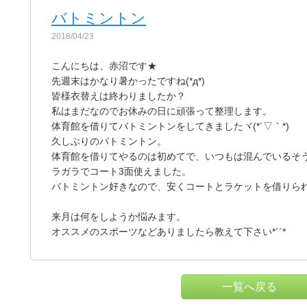
バトミントン
2018/04/23
こんにちは、赤沼です★
先週末はかなり暑かったですね(*д*)
皆様衣替えは終わりましたか？
私はまだなのでお休みの日に頑張って整理します。
体育館を借りてバトミントンをしてきましたヾ(*´▽｀*)
久しぶりのバトミントン。
体育館を借りてやるのは初めてで、いつもは混んでいるそ
ラガラでコート3面使えました。
バトミントン好きなので、安くコートとラケットを借りられ
来月は何をしようか悩みます。
オススメのスポーツなどありましたら教えて下さい*´`*
一覧へ戻る