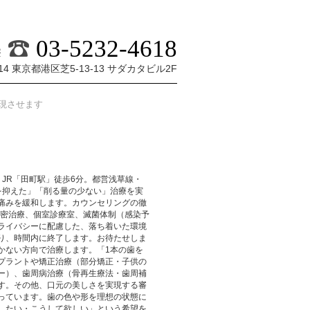
03-5232-4618
療
014 東京都港区芝5-13-13 サダカタビル2F
現させます
。JR「田町駅」徒歩6分。都営浅草線・
を抑えた」「削る量の少ない」治療を実
痛みを緩和します。カウンセリングの徹
精密治療、個室診療室、滅菌体制（感染予
ライバシーに配慮した、落ち着いた環境
り、時間内に終了します。お待たせしま
かない方向で治療します。「1本の歯を
プラントや矯正治療（部分矯正・子供の
ー）、歯周病治療（骨再生療法・歯周補
す。その他、口元の美しさを実現する審
っています。歯の色や形を理想の状態に
したい・こうして欲しい」という希望を