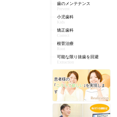
歯のメンテナンス
Prevent
小児歯科
Kids
矯正歯科
Correct
根菅治療
Root
可能な限り抜歯を回避
Extraction
患者様の
｢
こうして欲しい
｣を実現しま
す
Realization