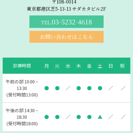
〒108-0014
東京都港区芝5-13-13 サダカタビル2F
03-5232-4618
TEL.
お問い合わせはこちら
月
火
水
木
金
土
日
祝
診療時間
午前の部 10:00 ~
●
●
／
●
●
●
／
／
13:30
(受付時間13:00)
午後の部 14:30 ~
●
●
／
●
●
▲
／
／
18:30
(受付時間18:00)